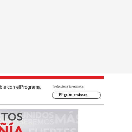
Selecciona tu emisora
ble con el
Programa
Elige tu emisora