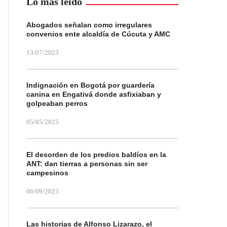
Lo más leído
Abogados señalan como irregulares
convenios ente alcaldía de Cúcuta y AMC
13/07/2023
Indignación en Bogotá por guardería
canina en Engativá donde asfixiaban y
golpeaban perros
05/05/2025
El desorden de los predios baldíos en la
ANT: dan tierras a personas sin ser
campesinos
06/09/2023
Las historias de Alfonso Lizarazo, el