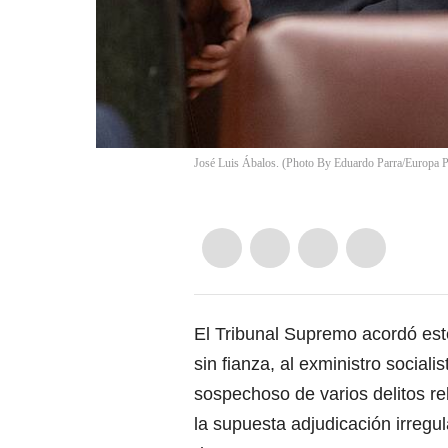
José Luis Ábalos. (Photo By Eduardo Parra/Europa P
El Tribunal Supremo acordó este
sin fianza, al exministro social
sospechoso de varios delitos re
la supuesta adjudicación irregu