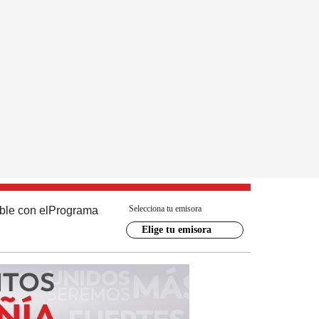
Selecciona tu emisora
ble con el
Programa
Elige tu emisora