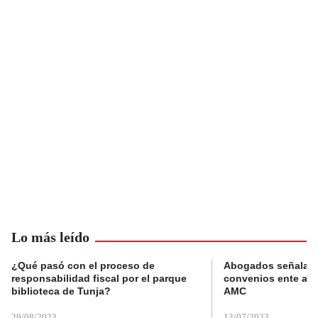
Lo más leído
¿Qué pasó con el proceso de
Abogados señalan 
responsabilidad fiscal por el parque
convenios ente alc
biblioteca de Tunja?
AMC
29/08/2023
13/07/2023