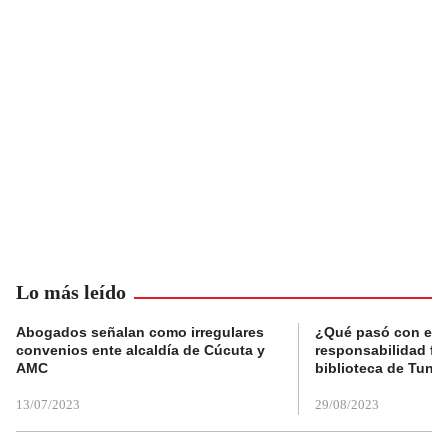
Lo más leído
Abogados señalan como irregulares
¿Qué pasó con el 
convenios ente alcaldía de Cúcuta y
responsabilidad fis
AMC
biblioteca de Tunja
13/07/2023
29/08/2023