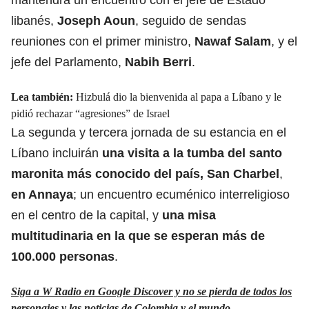
libanés,
Joseph Aoun
, seguido de sendas
reuniones con el primer ministro,
Nawaf Salam
, y el
jefe del Parlamento,
Nabih Berri
.
Lea también:
Hizbulá dio la bienvenida al papa a Líbano y le
pidió rechazar “agresiones” de Israel
La segunda y tercera jornada de su estancia en el
Líbano incluirán
una visita a la tumba del santo
maronita más conocido del país, San Charbel
,
en Annaya
; un encuentro ecuménico interreligioso
en el centro de la capital, y
una misa
multitudinaria en la que se esperan más de
100.000 personas
.
Siga a W Radio en Google Discover y no se pierda de todos los
personajes y las noticias de Colombia y el mundo