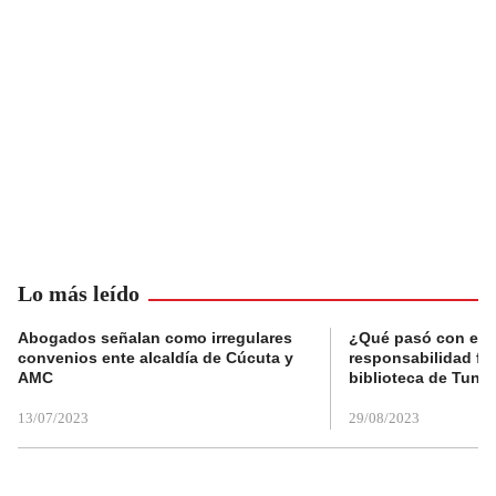
Lo más leído
Abogados señalan como irregulares
¿Qué pasó con el 
convenios ente alcaldía de Cúcuta y
responsabilidad fis
AMC
biblioteca de Tunja
13/07/2023
29/08/2023