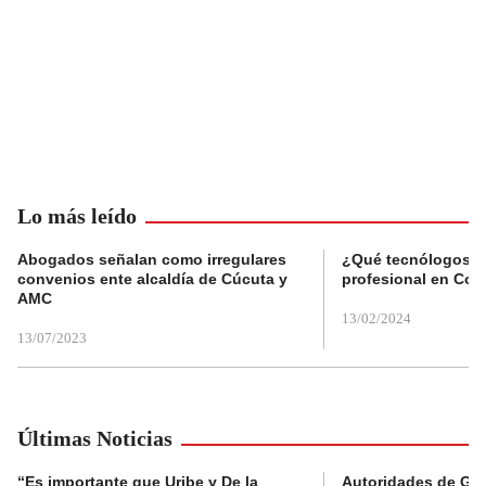
Lo más leído
Abogados señalan como irregulares
¿Qué tecnólogos re
convenios ente alcaldía de Cúcuta y
profesional en Col
AMC
13/02/2024
13/07/2023
Últimas Noticias
“Es importante que Uribe y De la
Autoridades de Gu