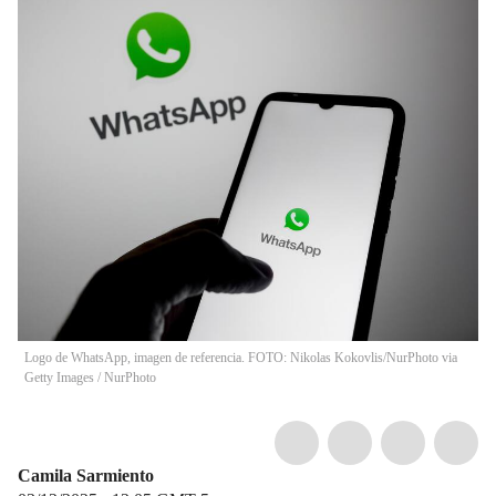
Logo de WhatsApp, imagen de referencia. FOTO: Nikolas Kokovlis/NurPhoto via
Getty Images
/
NurPhoto
Camila Sarmiento