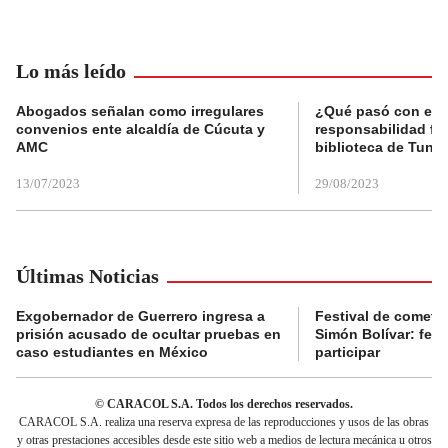
Lo más leído
Abogados señalan como irregulares
¿Qué pasó con el 
convenios ente alcaldía de Cúcuta y
responsabilidad fis
AMC
biblioteca de Tunja
13/07/2023
29/08/2023
Últimas Noticias
Exgobernador de Guerrero ingresa a
Festival de cometa
prisión acusado de ocultar pruebas en
Simón Bolívar: fec
caso estudiantes en México
participar
© CARACOL S.A. Todos los derechos reservados.
CARACOL S.A. realiza una reserva expresa de las reproducciones y usos de las obras
y otras prestaciones accesibles desde este sitio web a medios de lectura mecánica u otros