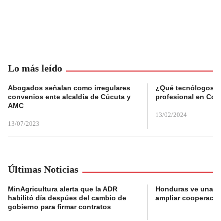
Lo más leído
Abogados señalan como irregulares
¿Qué tecnólogos re
convenios ente alcaldía de Cúcuta y
profesional en Col
AMC
13/02/2024
13/07/2023
Últimas Noticias
MinAgricultura alerta que la ADR
Honduras ve una o
habilitó día despúes del cambio de
ampliar cooperaci
gobierno para firmar contratos