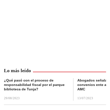
Lo más leído
¿Qué pasó con el proceso de
Abogados señalan 
responsabilidad fiscal por el parque
convenios ente alc
biblioteca de Tunja?
AMC
29/08/2023
13/07/2023