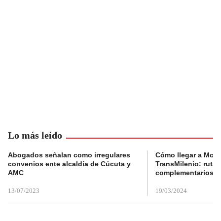
Lo más leído
Abogados señalan como irregulares
Cómo llegar a Mons
convenios ente alcaldía de Cúcuta y
TransMilenio: rutas
AMC
complementarios
13/07/2023
19/03/2024