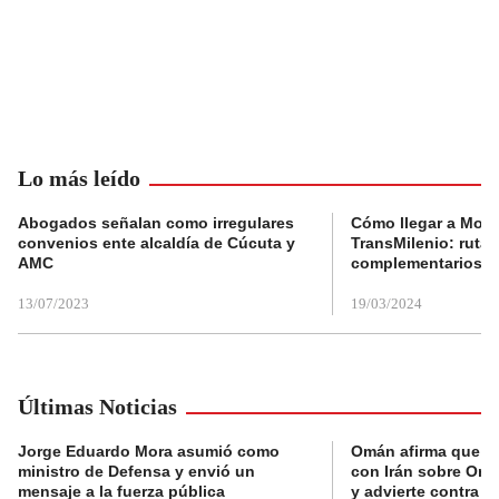
Lo más leído
Abogados señalan como irregulares
Cómo llegar a Mons
convenios ente alcaldía de Cúcuta y
TransMilenio: rutas
AMC
complementarios
13/07/2023
19/03/2024
Últimas Noticias
Jorge Eduardo Mora asumió como
Omán afirma que n
ministro de Defensa y envió un
con Irán sobre Orm
mensaje a la fuerza pública
y advierte contra a