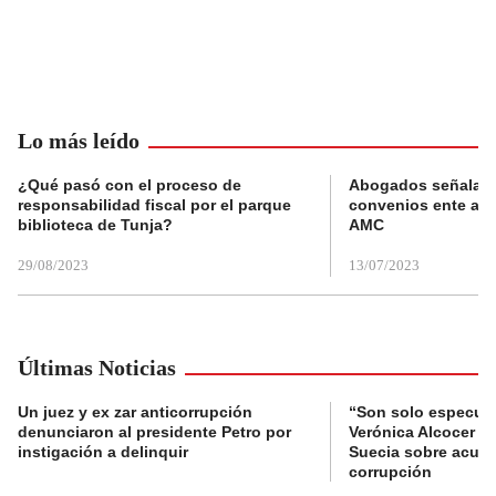
Lo más leído
¿Qué pasó con el proceso de
Abogados señalan 
responsabilidad fiscal por el parque
convenios ente alc
biblioteca de Tunja?
AMC
29/08/2023
13/07/2023
Últimas Noticias
Un juez y ex zar anticorrupción
“Son solo especula
denunciaron al presidente Petro por
Verónica Alcocer a 
instigación a delinquir
Suecia sobre acus
corrupción