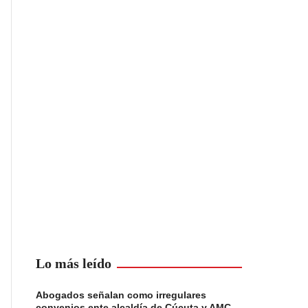
Lo más leído
Abogados señalan como irregulares
convenios ente alcaldía de Cúcuta y AMC