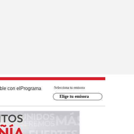
Selecciona tu emisora
ble con el
Programa
Elige tu emisora