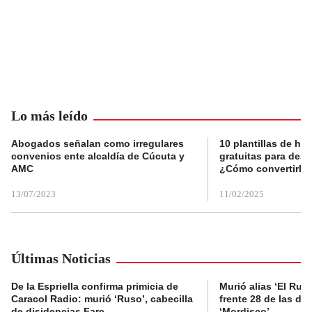
Lo más leído
Abogados señalan como irregulares
10 plantillas de hoj
convenios ente alcaldía de Cúcuta y
gratuitas para des
AMC
¿Cómo convertirla
13/07/2023
11/02/2025
Últimas Noticias
De la Espriella confirma primicia de
Murió alias ‘El Ruso
Caracol Radio: murió ‘Ruso’, cabecilla
frente 28 de las di
de disidencias Farc
‘Mordisco’