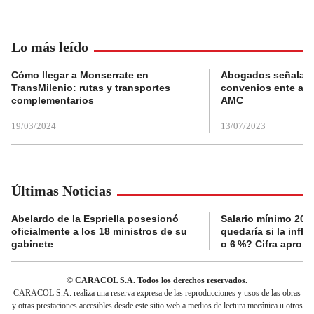
Lo más leído
Cómo llegar a Monserrate en
Abogados señalan 
TransMilenio: rutas y transportes
convenios ente alc
complementarios
AMC
19/03/2024
13/07/2023
Últimas Noticias
Abelardo de la Espriella posesionó
Salario mínimo 202
oficialmente a los 18 ministros de su
quedaría si la infla
gabinete
o 6 %? Cifra aprox
© CARACOL S.A. Todos los derechos reservados.
CARACOL S.A. realiza una reserva expresa de las reproducciones y usos de las obras
y otras prestaciones accesibles desde este sitio web a medios de lectura mecánica u otros