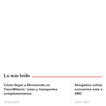
Lo más leído
Cómo llegar a Monserrate en
Abogados señalan 
TransMilenio: rutas y transportes
convenios ente alc
complementarios
AMC
19/03/2024
13/07/2023