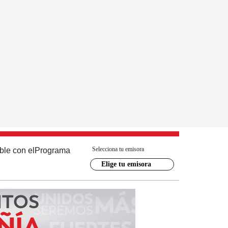
Selecciona tu emisora
ble con el
Programa
Elige tu emisora