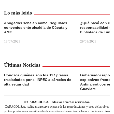
Lo más leído
Abogados señalan como irregulares
¿Qué pasó con el 
convenios ente alcaldía de Cúcuta y
responsabilidad fis
AMC
biblioteca de Tunja
13/07/2023
29/08/2023
Últimas Noticias
Conozca quiénes son los 117 presos
Gobernador reporta
trasladados por el INPEC a cárceles de
explosivos frente 
alta seguridad
Antinarcóticos en 
Guaviare
© CARACOL S.A. Todos los derechos reservados.
CARACOL S.A. realiza una reserva expresa de las reproducciones y usos de las obras
y otras prestaciones accesibles desde este sitio web a medios de lectura mecánica u otros