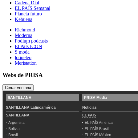
Cadena Dial
EL PAÍS Semanal
Planeta futuro
Kebuena
Richmond
Moderna
Podium podcasts
El PaÍs ICON
S moda
loqueleo
Meristation
Webs de PRISA
Cerrar ventana