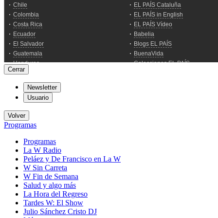
Cerrar
Newsletter
Usuario
Volver
Programas
Programas
La W Radio
Peláez y De Francisco en La W
W Sin Carreta
W Fin de Semana
Salud y algo más
La Hora del Regreso
Tardes W: El Show
Julio Sánchez Cristo DJ