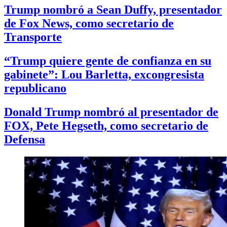
Trump nombró a Sean Duffy, presentador
de Fox News, como secretario de
Transporte
“Trump quiere gente de confianza en su
gabinete”: Lou Barletta, excongresista
republicano
Donald Trump nombró al presentador de
FOX, Pete Hegseth, como secretario de
Defensa