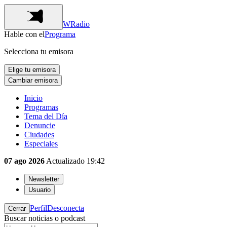
WRadio
Hable con el
Programa
Selecciona tu emisora
Elige tu emisora
Cambiar emisora
Inicio
Programas
Tema del Día
Denuncie
Ciudades
Especiales
07 ago 2026
Actualizado
19:42
Newsletter
Usuario
Perfil
Desconecta
Cerrar
Buscar noticias o podcast