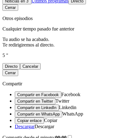
Últimos programas
Noticias en 3′
Directo
Cerrar
Otros episodios
Cualquier tiempo pasado fue anterior
Tu audio se ha acabado.
Te redirigiremos al directo.
5 "
Directo
Cancelar
Cerrar
Compartir
Facebook
Compartir en Facebook
Twitter
Compartir en Twitter
Linkedin
Compartir en LinkedIn
WhatsApp
Compartir en WhatsApp
Copiar
Copiar enlace
Descargar
Descargar
Compartir desde el minuto:
00:00