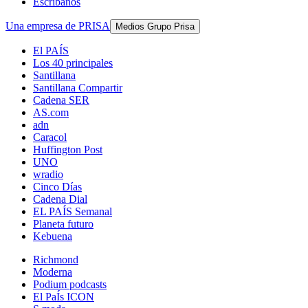
Escríbanos
Una empresa de PRISA
Medios Grupo Prisa
El PAÍS
Los 40 principales
Santillana
Santillana Compartir
Cadena SER
AS.com
adn
Caracol
Huffington Post
UNO
wradio
Cinco Días
Cadena Dial
EL PAÍS Semanal
Planeta futuro
Kebuena
Richmond
Moderna
Podium podcasts
El PaÍs ICON