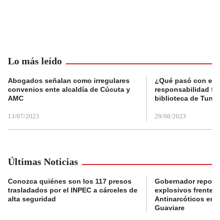
Lo más leído
Abogados señalan como irregulares
¿Qué pasó con el 
convenios ente alcaldía de Cúcuta y
responsabilidad fis
AMC
biblioteca de Tunja
13/07/2023
29/08/2023
Últimas Noticias
Conozca quiénes son los 117 presos
Gobernador reporta
trasladados por el INPEC a cárceles de
explosivos frente 
alta seguridad
Antinarcóticos en 
Guaviare