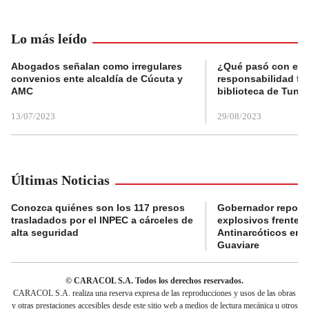
Lo más leído
Abogados señalan como irregulares
¿Qué pasó con el 
convenios ente alcaldía de Cúcuta y
responsabilidad fis
AMC
biblioteca de Tunja
13/07/2023
29/08/2023
Últimas Noticias
Conozca quiénes son los 117 presos
Gobernador reporta
trasladados por el INPEC a cárceles de
explosivos frente 
alta seguridad
Antinarcóticos en 
Guaviare
© CARACOL S.A. Todos los derechos reservados.
CARACOL S.A. realiza una reserva expresa de las reproducciones y usos de las obras
y otras prestaciones accesibles desde este sitio web a medios de lectura mecánica u otros