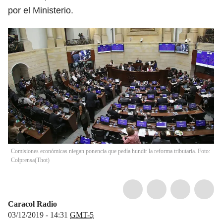
por el Ministerio.
Comisiones económicas niegan ponencia que pedía hundir la reforma tributaria. Foto:
Colprensa
(
Thot
)
Caracol Radio
03/12/2019 - 14:31
GMT-5