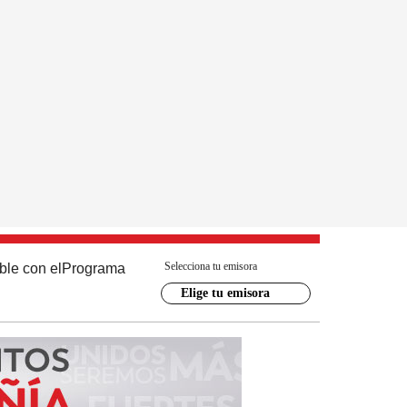
Selecciona tu emisora
ble con el
Programa
Elige tu emisora