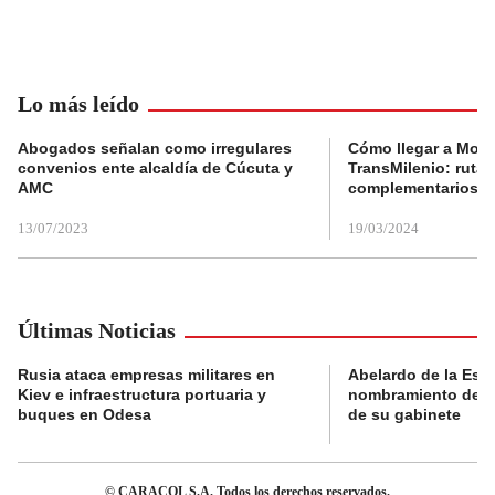
Lo más leído
Abogados señalan como irregulares
Cómo llegar a Mons
convenios ente alcaldía de Cúcuta y
TransMilenio: rutas
AMC
complementarios
13/07/2023
19/03/2024
Últimas Noticias
Rusia ataca empresas militares en
Abelardo de la Espri
Kiev e infraestructura portuaria y
nombramiento de lo
buques en Odesa
de su gabinete
© CARACOL S.A. Todos los derechos reservados.