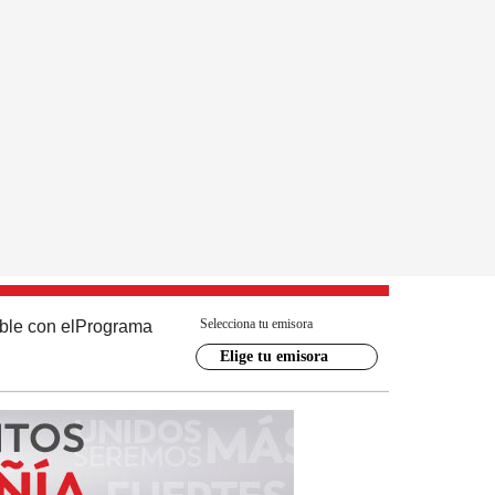
Selecciona tu emisora
ble con el
Programa
Elige tu emisora