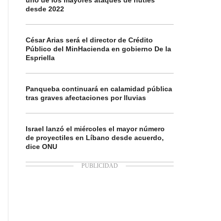
uno de los mayores ataques de hutíes
desde 2022
César Arias será el director de Crédito
Público del MinHacienda en gobierno De la
Espriella
Panqueba continuará en calamidad pública
tras graves afectaciones por lluvias
Israel lanzó el miércoles el mayor número
de proyectiles en Líbano desde acuerdo,
dice ONU