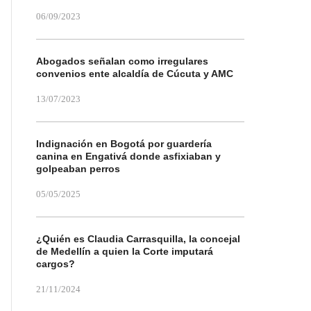
06/09/2023
Abogados señalan como irregulares
convenios ente alcaldía de Cúcuta y AMC
13/07/2023
Indignación en Bogotá por guardería
canina en Engativá donde asfixiaban y
golpeaban perros
05/05/2025
¿Quién es Claudia Carrasquilla, la concejal
de Medellín a quien la Corte imputará
cargos?
21/11/2024