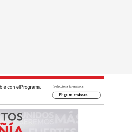
Selecciona tu emisora
ble con el
Programa
Elige tu emisora