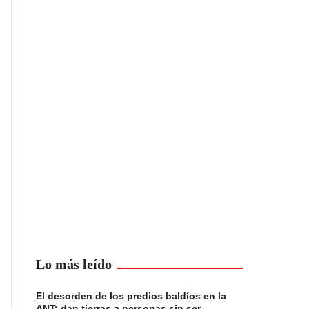
Lo más leído
El desorden de los predios baldíos en la
ANT: dan tierras a personas sin ser