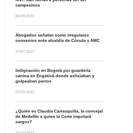
campesinos
06/09/2023
Abogados señalan como irregulares
convenios ente alcaldía de Cúcuta y AMC
13/07/2023
Indignación en Bogotá por guardería
canina en Engativá donde asfixiaban y
golpeaban perros
05/05/2025
¿Quién es Claudia Carrasquilla, la concejal
de Medellín a quien la Corte imputará
cargos?
21/11/2024