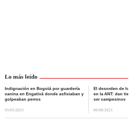
Lo más leído
Indignación en Bogotá por guardería
El desorden de los
canina en Engativá donde asfixiaban y
en la ANT: dan tier
golpeaban perros
ser campesinos
05/05/2025
06/09/2023