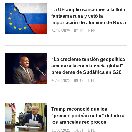
La UE amplió sanciones a la flota
fantasma rusa y vetó la
importación de aluminio de Rusia
24/02/2025 - 07:19
EFE
“La creciente tensión geopolítica
amenaza la coexistencia global”:
presidente de Sudáfrica en G20
20/02/2025 - 09:47
EFE
Trump reconoció que los
“precios podrían subir” debido a
los aranceles recíprocos
13/02/2025 - 14:54
EFE