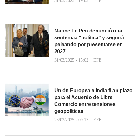
31/03/2025 - 19:03
EFE
Marine Le Pen denunció una
sentencia “política” y seguirá
peleando por presentarse en
2027
31/03/2025 - 15:02
EFE
Unión Europea e India fijan plazo
para el Acuerdo de Libre
Comercio entre tensiones
geopolíticas
28/02/2025 - 09:17
EFE