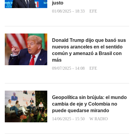
justo
01/08/2025 - 18:33
EFE
Donald Trump dijo que basó sus
nuevos aranceles en el sentido
común y amenazó a Brasil con
más
09/07/2025 - 14:08
EFE
Geopolítica sin brújula: el mundo
cambia de eje y Colombia no
puede quedarse mirando
14/06/2025 - 15:50
W RADIO