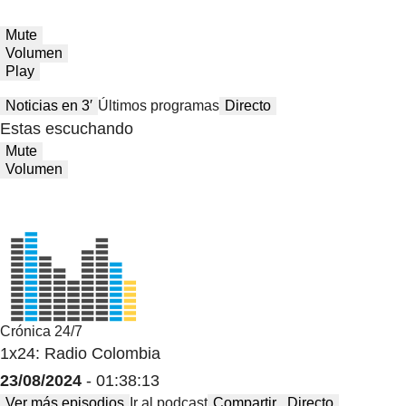
Mute
Volumen
Play
Noticias en 3′
Últimos programas
Directo
Estas escuchando
Mute
Volumen
Crónica 24/7
1x24: Radio Colombia
23/08/2024
- 01:38:13
Ver más episodios
Ir al podcast
Compartir
Directo