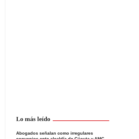
Lo más leído
Abogados señalan como irregulares
convenios ente alcaldía de Cúcuta y AMC