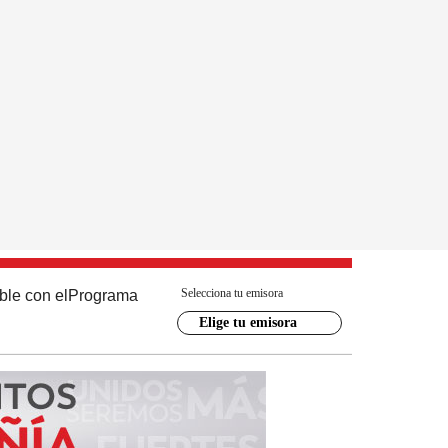
Selecciona tu emisora
ble con el
Programa
Elige tu emisora