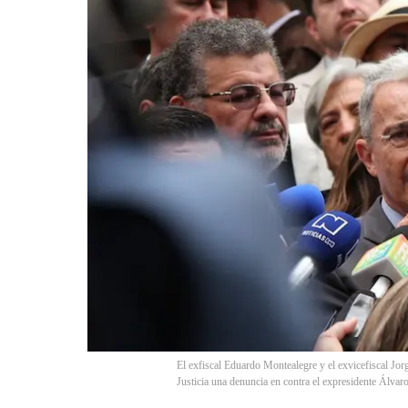
El exfiscal Eduardo Montealegre y el exvicefiscal Jo
Justicia una denuncia en contra el expresidente Ál