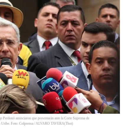
rge Perdonó anunciaron que presentarán ante la Corte Suprema de
varo Uribe. Foto: Colprensa / ALVARO TAVERA
(
Thot
)