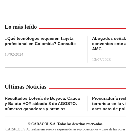
Lo más leído
¿Qué tecnólogos requieren tarjeta
Abogados señalan 
profesional en Colombia? Consulte
convenios ente alc
AMC
13/02/2024
13/07/2023
Últimas Noticias
Resultados Lotería de Boyacá, Cauca
Procuraduría recha
y Baloto HOY sábado 8 de AGOSTO:
terrorista en la ví
números ganadores y premios
asesinato de policí
© CARACOL S.A. Todos los derechos reservados.
CARACOL S.A. realiza una reserva expresa de las reproducciones y usos de las obras