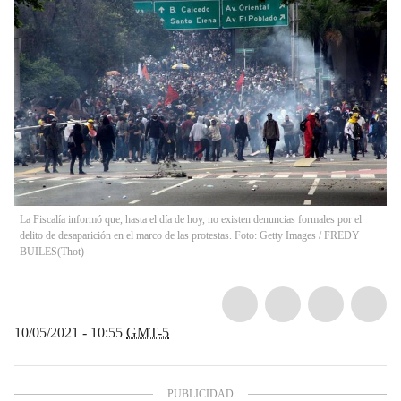
La Fiscalía informó que, hasta el día de hoy, no existen denuncias formales por el
delito de desaparición en el marco de las protestas. Foto: Getty Images / FREDY
BUILES
(
Thot
)
10/05/2021 - 10:55
GMT-5