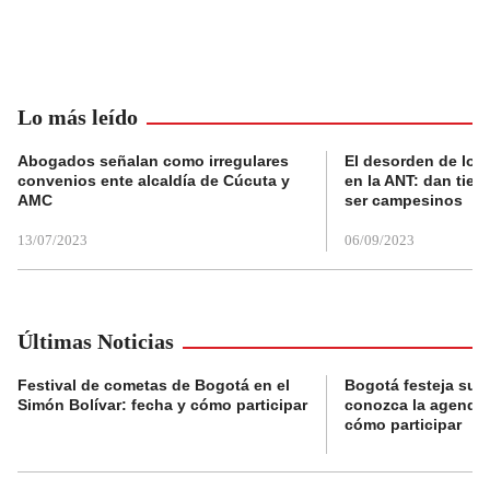
Lo más leído
Abogados señalan como irregulares
El desorden de los
convenios ente alcaldía de Cúcuta y
en la ANT: dan tier
AMC
ser campesinos
13/07/2023
06/09/2023
Últimas Noticias
Festival de cometas de Bogotá en el
Bogotá festeja su 
Simón Bolívar: fecha y cómo participar
conozca la agenda 
cómo participar