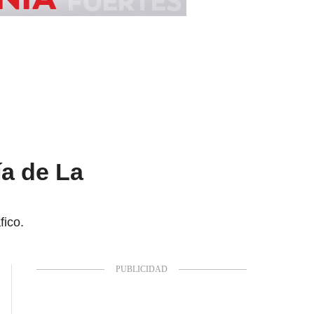
ía de La
fico.