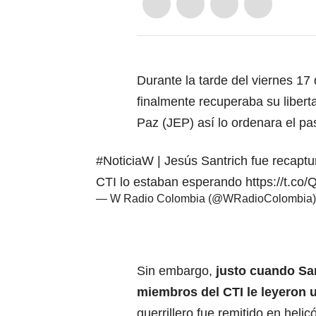
Durante la tarde del viernes 17 
finalmente recuperaba su libert
Paz (JEP) así lo ordenara el p
#NoticiaW
| Jesús Santrich fue recapt
CTI lo estaban esperando
https://t.co
— W Radio Colombia (@WRadioColombia
Sin embargo,
justo cuando San
miembros del CTI le leyeron 
guerrillero fue remitido en heli