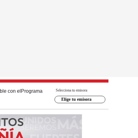
Selecciona tu emisora
ble con el
Programa
Elige tu emisora