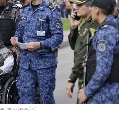
ota. Foto: Colprensa
(
Thot
)