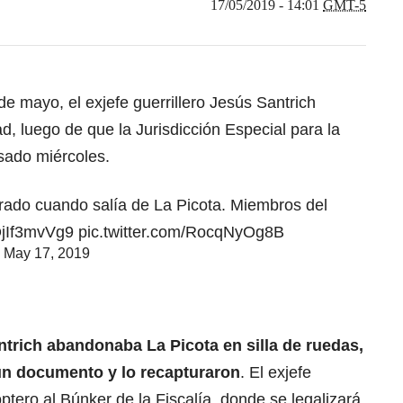
17/05/2019 - 14:01
GMT-5
de mayo, el exjefe guerrillero Jesús Santrich
ad, luego de que
la Jurisdicción Especial para la
asado miércoles
.
urado cuando salía de La Picota. Miembros del
/QjIf3mvVg9
pic.twitter.com/RocqNyOg8B
)
May 17, 2019
trich abandonaba La Picota en silla de ruedas,
un documento y lo recapturaron
. El exjefe
cóptero al Búnker de la Fiscalía, donde se legalizará