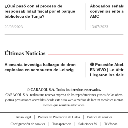
¿Qué pasó con el proceso de
Abogados señalan 
responsabilidad fiscal por el parque
convenios ente alc
biblioteca de Tunja?
AMC
29/08/2023
13/07/2023
Últimas Noticias
Alemania investiga hallazgo de dron
🔴 Posesión Abelard
explosivo en aeropuerto de Leipzig
EN VIVO | Lo últim
Llegaron los deleg
© CARACOL S.A. Todos los derechos reservados.
CARACOL S.A. realiza una reserva expresa de las reproducciones y usos de las obras
y otras prestaciones accesibles desde este sitio web a medios de lectura mecánica u otros
medios que resulten adecuados.
Aviso legal
Política de Protección de Datos
Política de cookies
Configuración de cookies
Transparencia
Soluciones W
Teléfonos