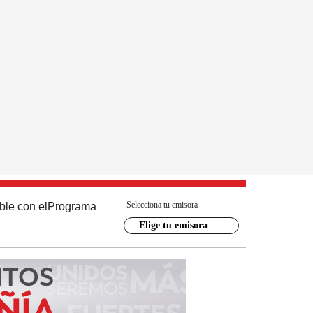
Selecciona tu emisora
ble con el
Programa
Elige tu emisora