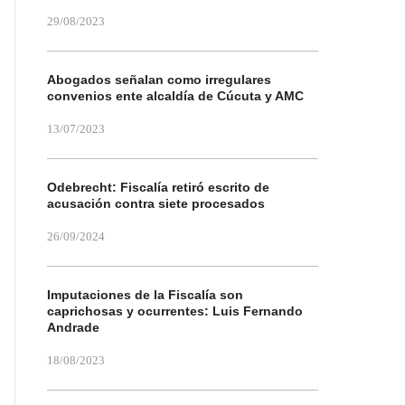
29/08/2023
Abogados señalan como irregulares
convenios ente alcaldía de Cúcuta y AMC
13/07/2023
Odebrecht: Fiscalía retiró escrito de
acusación contra siete procesados
26/09/2024
Imputaciones de la Fiscalía son
caprichosas y ocurrentes: Luis Fernando
Andrade
18/08/2023