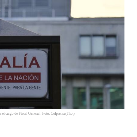
 el cargo de Fiscal General . Foto: Colprensa
(
Thot
)