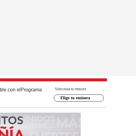
Selecciona tu emisora
ble con el
Programa
Elige tu emisora