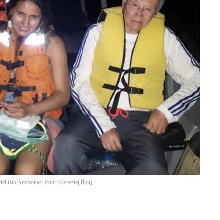
del Río Amazonas. Foto: Cortesía
(
Thot
)