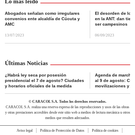
Lo más leído
Abogados señalan como irregulares
El desorden de los
convenios ente alcaldía de Cúcuta y
en la ANT: dan tier
AMC
ser campesinos
13/07/2023
06/09/2023
Últimas Noticias
¿Habrá ley seca por posesión
Agenda de marchas
presidencial el 7 de agosto? Ciudades
al 9 de agosto: Co
y horarios oficiales de la medida
movilizaciones y a
© CARACOL S.A. Todos los derechos reservados.
CARACOL S.A. realiza una reserva expresa de las reproducciones y usos de las obras
y otras prestaciones accesibles desde este sitio web a medios de lectura mecánica u otros
medios que resulten adecuados.
Aviso legal
Política de Protección de Datos
Política de cookies