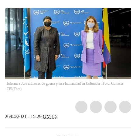
Informe sobre crímenes de guerra y lesa humanidad en Colombia . Foto: Cortesía
CPI
(
Thot
)
26/04/2021 - 15:29
GMT-5