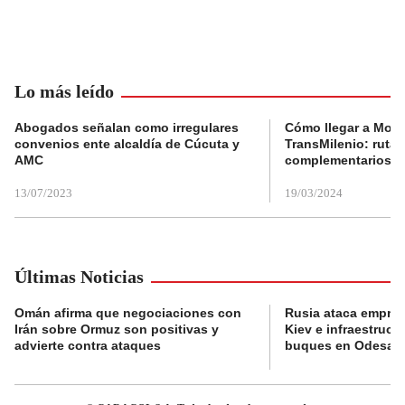
Lo más leído
Abogados señalan como irregulares
Cómo llegar a Mons
convenios ente alcaldía de Cúcuta y
TransMilenio: rutas
AMC
complementarios
13/07/2023
19/03/2024
Últimas Noticias
Omán afirma que negociaciones con
Rusia ataca empres
Irán sobre Ormuz son positivas y
Kiev e infraestructu
advierte contra ataques
buques en Odesa