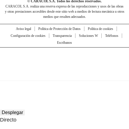
© CARACOL S.A. Todos los derechos reservados.
CARACOL S.A. realiza una reserva expresa de las reproducciones y usos de las obras
y otras prestaciones accesibles desde este sitio web a medios de lectura mecánica u otros
medios que resulten adecuados.
Aviso legal
Política de Protección de Datos
Política de cookies
Configuración de cookies
Transparencia
Soluciones W
Teléfonos
Escríbanos
Desplegar
Directo