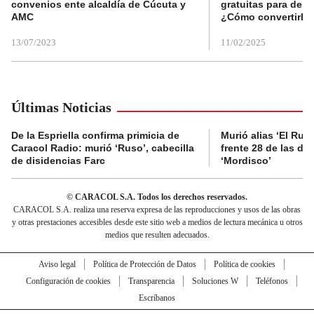
convenios ente alcaldía de Cúcuta y
gratuitas para des
AMC
¿Cómo convertirla
13/07/2023
11/02/2025
Últimas Noticias
De la Espriella confirma primicia de
Murió alias ‘El Ruso
Caracol Radio: murió ‘Ruso’, cabecilla
frente 28 de las di
de disidencias Farc
‘Mordisco’
© CARACOL S.A. Todos los derechos reservados.
CARACOL S.A. realiza una reserva expresa de las reproducciones y usos de las obras
y otras prestaciones accesibles desde este sitio web a medios de lectura mecánica u otros
medios que resulten adecuados.
Aviso legal
Política de Protección de Datos
Política de cookies
Configuración de cookies
Transparencia
Soluciones W
Teléfonos
Escríbanos