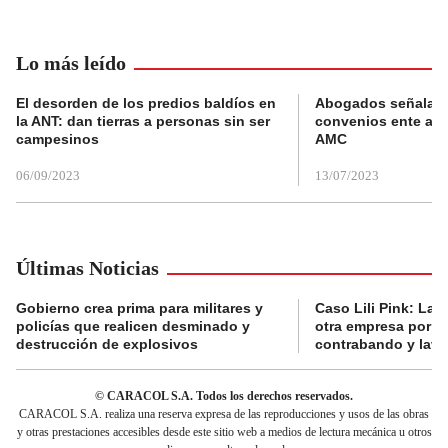
Lo más leído
El desorden de los predios baldíos en
Abogados señalan 
la ANT: dan tierras a personas sin ser
convenios ente alc
campesinos
AMC
06/09/2023
13/07/2023
Últimas Noticias
Gobierno crea prima para militares y
Caso Lili Pink: La F
policías que realicen desminado y
otra empresa por p
destrucción de explosivos
contrabando y lava
© CARACOL S.A. Todos los derechos reservados.
CARACOL S.A. realiza una reserva expresa de las reproducciones y usos de las obras
y otras prestaciones accesibles desde este sitio web a medios de lectura mecánica u otros