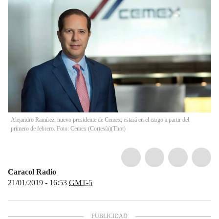
Alejandro Ramírez, nuevo presidente de Cemex, estará en el cargo a partir del
primero de febrero. Foto: Cemex (Cortesía)
(
Thot
)
Caracol Radio
21/01/2019 - 16:53
GMT-5