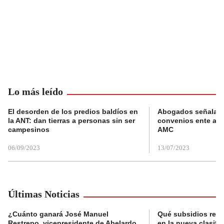
Lo más leído
El desorden de los predios baldíos en
Abogados señalan 
la ANT: dan tierras a personas sin ser
convenios ente alc
campesinos
AMC
06/09/2023
13/07/2023
Últimas Noticias
¿Cuánto ganará José Manuel
Qué subsidios reci
Restrepo, vicepresidente de Abelardo
en la nueva clasifi