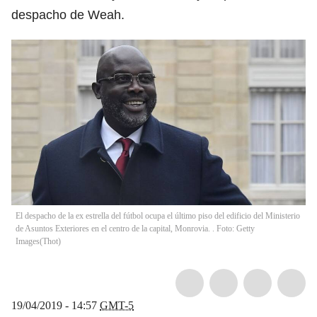
despacho de Weah.
El despacho de la ex estrella del fútbol ocupa el último piso del edificio del Ministerio
de Asuntos Exteriores en el centro de la capital, Monrovia. . Foto: Getty
Images
(
Thot
)
19/04/2019 - 14:57
GMT-5