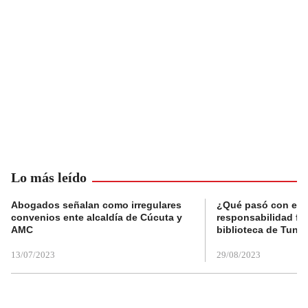
Lo más leído
Abogados señalan como irregulares
¿Qué pasó con el 
convenios ente alcaldía de Cúcuta y
responsabilidad fis
AMC
biblioteca de Tunja
13/07/2023
29/08/2023