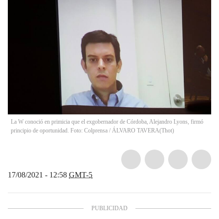
La W conoció en primicia que el exgobernador de Córdoba, Alejandro Lyons, firmó
principio de oportunidad. Foto: Colprensa / ÁLVARO TAVERA
(
Thot
)
17/08/2021 - 12:58
GMT-5