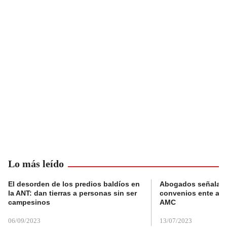
Lo más leído
El desorden de los predios baldíos en
Abogados señalan 
la ANT: dan tierras a personas sin ser
convenios ente alc
campesinos
AMC
06/09/2023
13/07/2023