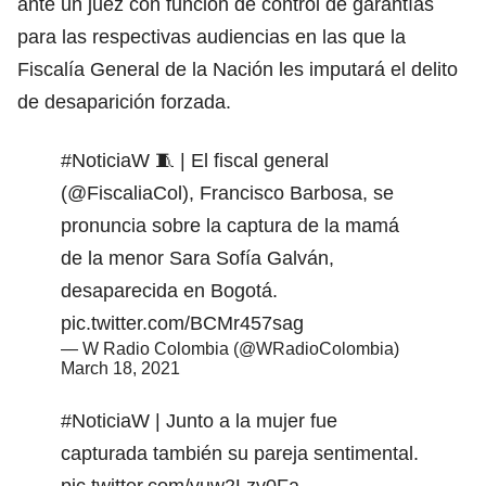
ante un juez con función de control de garantías
para las respectivas audiencias en las que la
Fiscalía General de la Nación les imputará el delito
de desaparición forzada.
#NoticiaW
🧵 | El fiscal general
(
@FiscaliaCol
), Francisco Barbosa, se
pronuncia sobre la captura de la mamá
de la menor Sara Sofía Galván,
desaparecida en Bogotá.
pic.twitter.com/BCMr457sag
— W Radio Colombia (@WRadioColombia)
March 18, 2021
#NoticiaW
| Junto a la mujer fue
capturada también su pareja sentimental.
pic.twitter.com/vuw2Lzv0Fa