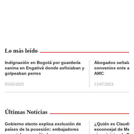
Lo más leído
Indignación en Bogotá por guardería
Abogados señalan 
canina en Engativá donde asfixiaban y
convenios ente alc
golpeaban perros
AMC
05/05/2025
13/07/2023
Últimas Noticias
Gobierno electo explica exclusión de
¿Quién es Claudia C
países de la posesión: embajadores
exconcejal de Mede