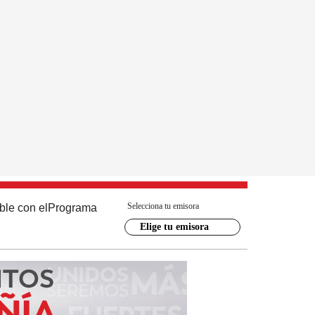
Selecciona tu emisora
ble con el
Programa
Elige tu emisora