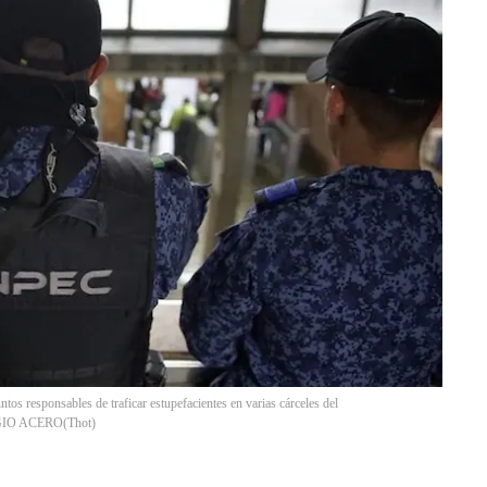
s responsables de traficar estupefacientes en varias cárceles del
SERGIO ACERO
(
Thot
)