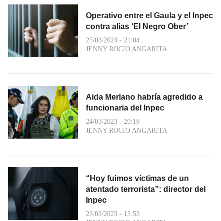
Operativo entre el Gaula y el Inpec
contra alias ‘El Negro Ober’
25/03/2023 - 21:04
JENNY ROCIO ANGARITA
Aida Merlano habría agredido a
funcionaria del Inpec
24/03/2023 - 20:19
JENNY ROCIO ANGARITA
“Hoy fuimos víctimas de un
atentado terrorista”: director del
Inpec
23/03/2023 - 13:53