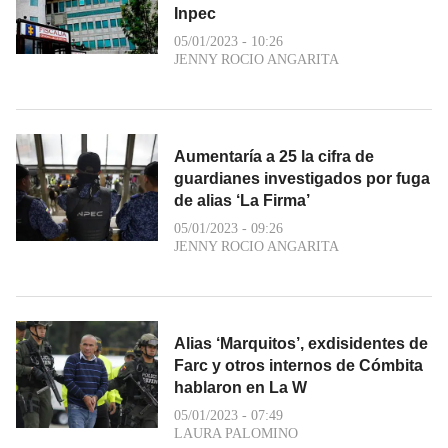
Inpec
05/01/2023 - 10:26
JENNY ROCIO ANGARITA
Aumentaría a 25 la cifra de
guardianes investigados por fuga
de alias ‘La Firma’
05/01/2023 - 09:26
JENNY ROCIO ANGARITA
Alias ‘Marquitos’, exdisidentes de
Farc y otros internos de Cómbita
hablaron en La W
05/01/2023 - 07:49
LAURA PALOMINO