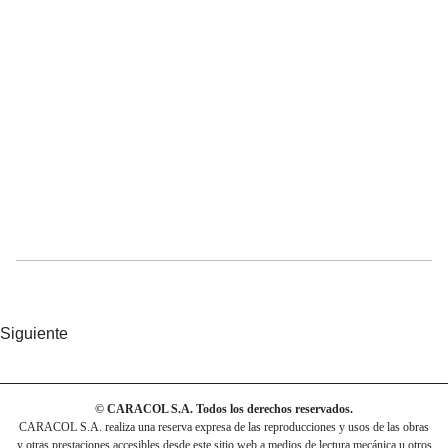
Siguiente
© CARACOL S.A. Todos los derechos reservados.
CARACOL S.A. realiza una reserva expresa de las reproducciones y usos de las obras
y otras prestaciones accesibles desde este sitio web a medios de lectura mecánica u otros