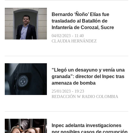
Bernardo ‘Ñoño’ Elías fue
trasladado al Batallón de
Infantería de Corozal, Sucre
04/02/2023 - 11:40
CLAUDIA HERNÁNDEZ
“Llegó un desayuno y venía una
granada”: director del Inpec tras
amenaza de bomba
25/01/2023 - 19:23
REDACCIÓN W RADIO COLOMBIA
Inpec adelanta investigaciones
por posibles casos de corrupción