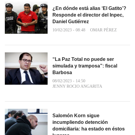
¿En dónde está alias ‘El Gatito’?
Responde el director del Inpec,
Daniel Gutiérrez
10/02/2023 - 08:48
OMAR PÉREZ
“La Paz Total no puede ser
simulada y tramposa”: fiscal
Barbosa
08/02/2023 - 14:50
JENNY ROCIO ANGARITA
Salomón Korn sigue
incumpliendo detención
domiciliaria: ha estado en éstos