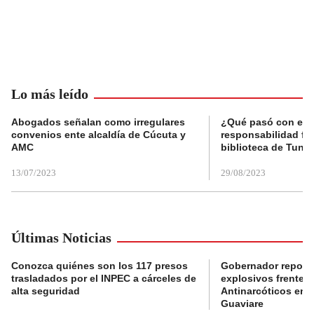
Lo más leído
Abogados señalan como irregulares
¿Qué pasó con el 
convenios ente alcaldía de Cúcuta y
responsabilidad fis
AMC
biblioteca de Tunja
13/07/2023
29/08/2023
Últimas Noticias
Conozca quiénes son los 117 presos
Gobernador reporta
trasladados por el INPEC a cárceles de
explosivos frente 
alta seguridad
Antinarcóticos en 
Guaviare