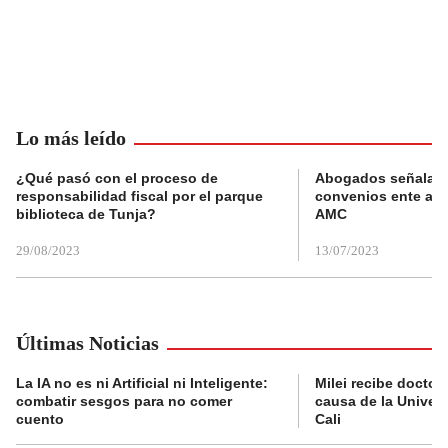
Lo más leído
¿Qué pasó con el proceso de
Abogados señalan 
responsabilidad fiscal por el parque
convenios ente alc
biblioteca de Tunja?
AMC
29/08/2023
13/07/2023
Últimas Noticias
La IA no es ni Artificial ni Inteligente:
Milei recibe doctor
combatir sesgos para no comer
causa de la Univer
cuento
Cali