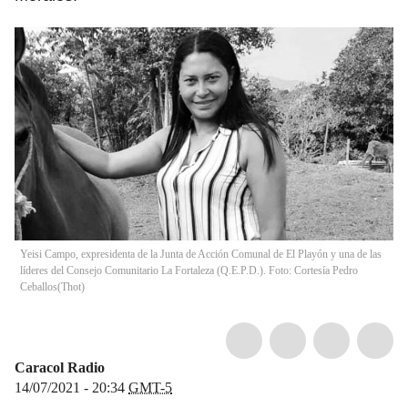
Yeisi Campo, expresidenta de la Junta de Acción Comunal de El Playón y una de las
líderes del Consejo Comunitario La Fortaleza (Q.E.P.D.). Foto: Cortesía Pedro
Ceballos
(
Thot
)
Caracol Radio
14/07/2021 - 20:34
GMT-5